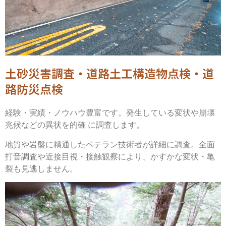
土砂災害調査・道路土工構造物点検・道
路防災点検
経験・実績・ノウハウ豊富です。発生している変状や崩壊
兆候などの異状を的確 に調査します。
地質や岩盤に精通したベテラン技術者が詳細に調査。全面
打音調査や近接目視・接触観察により、かすかな変状・亀
裂も見逃しません。